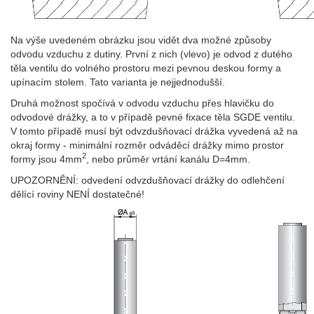
Na výše uvedeném obrázku jsou vidět dva možné způsoby
odvodu vzduchu z dutiny. První z nich (vlevo) je odvod z dutého
těla ventilu do volného prostoru mezi pevnou deskou formy a
upínacím stolem. Tato varianta je nejjednodušší.
Druhá možnost spočívá v odvodu vzduchu přes hlavičku do
odvodové drážky, a to v případě pevné fixace těla SGDE ventilu.
V tomto případě musí být odvzdušňovací drážka vyvedená až na
okraj formy - minimální rozměr odváděcí drážky mimo prostor
2
formy jsou 4mm
, nebo průměr vrtání kanálu D=4mm.
UPOZORNĚNÍ: odvedení odvzdušňovací drážky do odlehčení
dělící roviny NENÍ dostatečné!