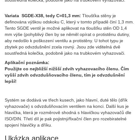
soustředná kolečka, podobně jako na trubkovém vyhazovači.
Variata SGDE-X38, tedy C=01,3 mm:
Tloušťka stěny je
definována výškou odskoku C, který v tomto případě činí 1,3 mm.
Tento SGDE ventil je možné aplikovat na tloušťku stěn OD 1,4
mm výše (pohyblivý člen by se něměl opírat o protistěnu dutiny,
aby nedošlo k poškození ventilu a protistěny. U tohot typu je
zbytek po odvzdušnění zcela rovný. Jsou zde viditelná dvě
soustředná kolečka, podobně jako na trubkovém vyhazovači.
Aplikační poznámka:
Použijte co nejbližší nižšší zdvih vyhazovacího členu. Čím
vyšší zdvih odvzdušňovacího členu, tím je odvzdušnění
lepší!
Systém se dodává ve třech kusech, jako hlavní, duté tělo (dřík
vyhazovače) s odvzdušňovacím ventilem na konci. Další kus je
hlavička, která je rozměrově shodná s hlavičkou vyhazovačů dle
ISO/DIN. Třetí díl je pak pojistný/fixační člen pro rozebiratelné
spojení hlavičky a dříku.
Ukázka aplikace