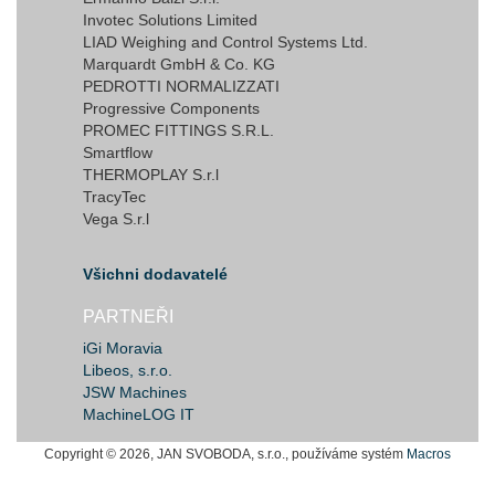
Invotec Solutions Limited
LIAD Weighing and Control Systems Ltd.
Marquardt GmbH & Co. KG
PEDROTTI NORMALIZZATI
Progressive Components
PROMEC FITTINGS S.R.L.
Smartflow
THERMOPLAY S.r.l
TracyTec
Vega S.r.l
Všichni dodavatelé
PARTNEŘI
iGi Moravia
Libeos, s.r.o.
JSW Machines
MachineLOG IT
Copyright © 2026, JAN SVOBODA, s.r.o., používáme systém
Macros