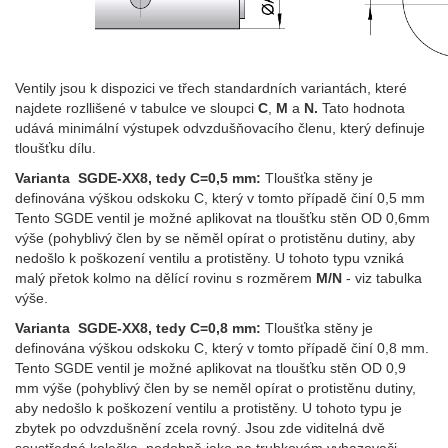
Ventily jsou k dispozici ve třech standardních variantách, které
najdete rozllišené v tabulce ve sloupci
C
,
M
a
N.
Tato hodnota
udává minimální výstupek odvzdušňovacího členu, který definuje
tloušťku dílu.
Varianta SGDE-XX8, tedy C=0,5 mm:
Tloušťka stěny je
definována výškou odskoku C, který v tomto případě činí 0,5 mm
Tento SGDE ventil je možné aplikovat na tloušťku stěn OD 0,6mm
výše (pohyblivý člen by se něměl opírat o protistěnu dutiny, aby
nedošlo k poškození ventilu a protistěny. U tohoto typu vzniká
malý přetok kolmo na dělící rovinu s rozměrem
M/N
- viz tabulka
výše.
Varianta SGDE-XX8, tedy C=0,8 mm:
Tloušťka stěny je
definována výškou odskoku C, který v tomto případě činí 0,8 mm.
Tento SGDE ventil je možné aplikovat na tloušťku stěn OD 0,9
mm výše (pohyblivý člen by se neměl opírat o protistěnu dutiny,
aby nedošlo k poškození ventilu a protistěny. U tohoto typu je
zbytek po odvzdušnění zcela rovný. Jsou zde viditelná dvě