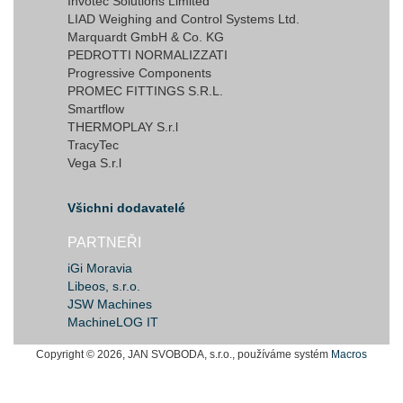
Invotec Solutions Limited
LIAD Weighing and Control Systems Ltd.
Marquardt GmbH & Co. KG
PEDROTTI NORMALIZZATI
Progressive Components
PROMEC FITTINGS S.R.L.
Smartflow
THERMOPLAY S.r.l
TracyTec
Vega S.r.l
Všichni dodavatelé
PARTNEŘI
iGi Moravia
Libeos, s.r.o.
JSW Machines
MachineLOG IT
Copyright © 2026, JAN SVOBODA, s.r.o., používáme systém
Macros